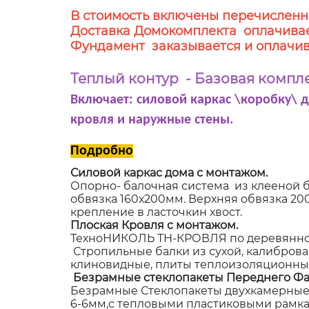
В стоимость включены перечисленн
Доставка Домокомплекта оплачивае
Фундамент заказывается и оплачив
Теплый контур - Базовая компл
Включает: силовой каркас \коробку\ 
кровля и наружные стены.
Подробно
Силовой каркас дома с монтажом.
Опорно- балочная система из клееной б
обвязка 160х200мм. Верхняя обвязка 2
крепление в ласточкин хвост.
Плоская Кровля с монтажом.
ТехноНИКОЛЬ ТН-КРОВЛЯ по деревянном
Стропильные балки из сухой, калибров
клиновидные, плиты теплоизоляционные
Безрамные стеклопакеты Переднего Фа
Безрамные Стеклопакеты двухкамерные,
6-6мм,с тепловыми пластиковыми рамками