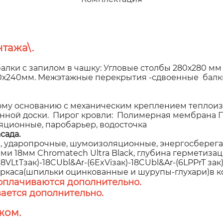
тажа\.
алки с запилом в чашку: Угловые столбы 280х280 мм
00х240мм. Межэтажные перекрытия -сдвоенные балки
у основанию с механическим креплением теплоиз
анной доски. Пирог кровли: Полимерная мембрана 
яционные, паробарьер, водосточка
сада.
 ударопрочные, шумоизоляционные, энергосберегаю
 18мм Chromatech Ultra Black, глубина герметизаци
VLtTзак)-18CUbl&Ar-(6ExViзак)-18CUbl&Ar-(6LPPrT за
аркаса(шпильки оцинкованные и шурупы-глухари)в к
оплачиваются дополнительно.
ается дополнительно.
жом.