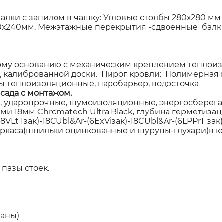
алки с запилом в чашку: Угловые столбы 280х280 мм
00х240мм. Межэтажные перекрытия -сдвоенные балки
у основанию с механическим креплением теплоиз
, калиброванной доски. Пирог кровли: Полимерная 
ы теплоизоляционные, паробарьер, водосточка
сада с монтажом.
 ударопрочные, шумоизоляционные, энергосберегаю
 18мм Chromatech Ultra Black, глубина герметизаци
VLtTзак)-18CUbl&Ar-(6ExViзак)-18CUbl&Ar-(6LPPrT за
аркаса(шпильки оцинкованные и шурупы-глухари)в к
пазы стоек.
аны)