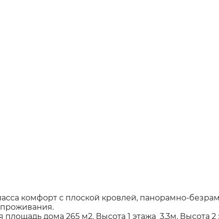
ласса комфорт с плоской кровлей, панорамно-безр
о проживания.
площадь дома 265 м2. Высота 1 этажа 3,3м. Высота 2 э