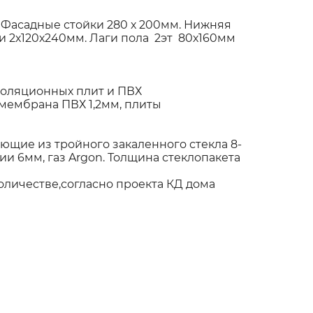
 Фасадные стойки 280 х 200мм. Нижняя
 2х120х240мм. Лаги пола 2эт 80х160мм
оляционных плит и ПВХ
мембрана ПВХ 1,2мм, плиты
щие из тройного закаленного стекла 8-
и 6мм, газ Argon. Толщина стеклопакета
к)
оличестве,согласно проекта КД дома