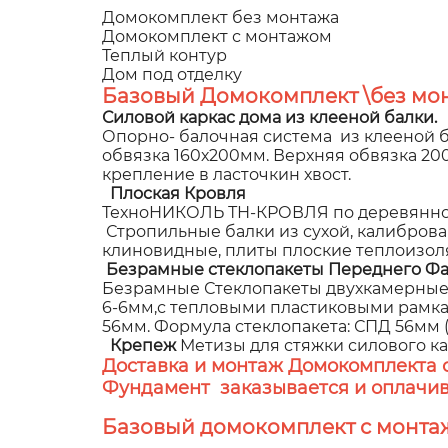
Домокомплект без монтажа
Домокомплект с монтажом
Теплый контур
Дом под отделку
Базовый Домокомплект \без мон
Силовой каркас дома из клееной балки.
Опорно- балочная система из клееной б
обвязка 160х200мм. Верхняя обвязка 2
крепление в ласточкин хвост.
Плоская Кровля
ТехноНИКОЛЬ ТН-КРОВЛЯ по деревянном
Стропильные балки из сухой, калибров
клиновидные, плиты плоские теплоизол
Безрамные стеклопакеты Переднего Фа
Безрамные Стеклопакеты двухкамерные,
6-6мм,с тепловыми пластиковыми рамками
56мм. Формула стеклопакета: СПД 56мм (8
Крепеж
Метизы для стяжки силового к
Доставка и монтаж Домокомплекта 
Фундамент заказывается и оплачив
Базовый домокомплект с монта