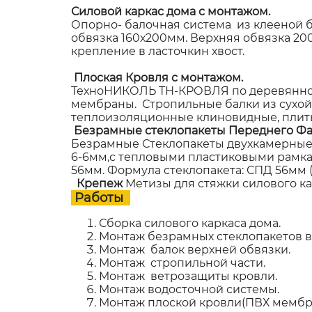
Силовой каркас дома с монтажом.
Опорно- балочная система из клееной б
обвязка 160х200мм. Верхняя обвязка 2
крепление в ласточкин хвост.
Плоская Кровля с монтажом.
ТехноНИКОЛЬ ТН-КРОВЛЯ по деревянном
мембраны. Стропильные балки из сухой
теплоизоляционные клиновидные, плит
Безрамные стеклопакеты Переднего Фа
Безрамные Стеклопакеты двухкамерные,
6-6мм,с тепловыми пластиковыми рамками
56мм. Формула стеклопакета: СПД 56мм (8
Крепеж
Метизы для стяжки силового к
Работы
Сборка силового каркаса дома.
Монтаж безрамных стеклопакетов в 
Монтаж балок верхней обвязки.
Монтаж стропильной части.
Монтаж ветрозащиты кровли.
Монтаж водосточной системы.
Монтаж плоской кровли(ПВХ мембр