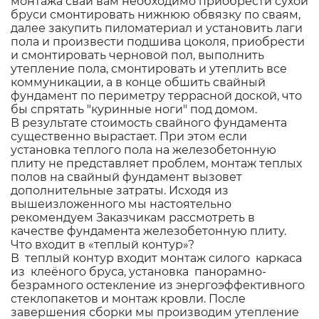
монтажа свай вам необходимо приобрести сухой
бруси смонтировать нижнюю обвязку по сваям,
далее закупить пиломатериал и установить лаги
пола и произвести подшива цоколя, приобрести
и смонтировать черновой пол, выполнить
утепление пола, смонтировать и утеплить все
коммуникации, а в конце обшить свайный
фундамент по периметру террасной доской, что
бы спрятать "куринные ноги" под домом.
В результате стоимость свайного фундамента
существенно вырастает. При этом если
установка теплого пола на железобетонную
плиту не представляет проблем, монтаж теплых
полов на свайный фундамент вызовет
дополнительные затраты. Исходя из
вышеизложенного мы настоятельно
рекомендуем Заказчикам рассмотреть в
качестве фундамента железобетонную плиту.
Что входит в «теплый контур»?
В теплый контур входит монтаж силого каркаса
из клеёного бруса, установка панорамно-
безрамного остекление из энергоэффективного
стеклопакетов и монтаж кровли. После
завершения сборки мы производим утепление