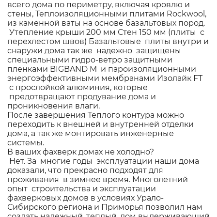
всего дома по периметру, включая кровлю и
стены, Теплоизоляционными плитами Rockwool,
из каменной ваты на основе базальтовых пород.
Утепление крыши 200 мм Стен 150 мм (плиты с
перехлестом швов) Базальтовые плиты внутри и
снаружи дома так же надежно защищены
специальными гидро-ветро защитными
пленками BIGBAND M и пароизоляционными
энергоэффективными мембранами Изолайк FT
с прослойкой алюминия, которые
предотвращают продувание дома и
проникновения влаги.
После завершения Теплого контура можно
переходить к внешней и внутренней отделки
дома, а так же монтировать инженерные
системы.
В ваших фахверк домах не холодно?
Нет. За многие годы эксплуатации наши дома
доказали, что прекрасно подходят для
проживания в зимнее время. Многолетний
опыт строительства и эксплуатации
фахверковых домов в условиях Урало-
Сибирского региона и Приморья позволил нам
создать надежный, теплый, дом выдерживающий