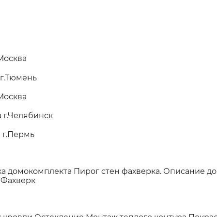
.Москва
 г.Тюмень
.Москва
 г.Челябинск
 г.Пермь
ка домокомплекта
Пирог стен фахверка.
Описание д
 Фахверк