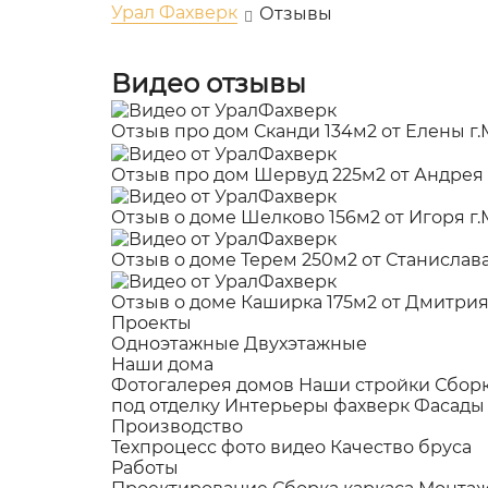
Урал Фахверк
Отзывы
Видео отзывы
Отзыв про дом Сканди 134м2 от Елены г
Отзыв про дом Шервуд 225м2 от Андрея
Отзыв о доме Шелково 156м2 от Игоря г
Отзыв о доме Терем 250м2 от Станислава
Отзыв о доме Каширка 175м2 от Дмитрия
Проекты
Одноэтажные
Двухэтажные
Наши дома
Фотогалерея домов
Наши стройки
Сбор
под отделку
Интерьеры фахверк
Фасады
Производство
Техпроцесс фото видео
Качество бруса
Работы