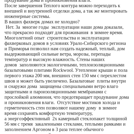
продувание дома и проникновения влаги.
После завершения Теплого контура можно переходить к
внешней и внутренней отделки дома, а так же монтировать
инженерные системы.
В ваших фахверк домах не холодно?
Нет. За многие годы эксплуатации наши дома доказали,
что прекрасно подходят для проживания в зимнее время.
Многолетний опыт строительства и эксплуатации
фахверковых домов в условиях Урало-Сибирского региона
и Приморья позволил нам создать надежный, теплый, дом
выдерживающий сильные ветра, морозы, перепады
температур и высокую влажность. Стены наших
домов заполняются экологичными, теплоизоляционными
базальтовыми плитами Rockwool. Утепление крыши и пола
первого этажа 200 мм, внешних стен 150 мм с перехлестом
швов и может быть увеличено. Базальтовые плиты внутри
и снаружи дома защищены специальными ветро влаго
защитными и пароизоляционными мембранами с
прослойкой алюминия, что предотвращает продувание дома
и проникновения влаги. Отсутствие мостиков холода и
герметичность стен позволяют нашему дому в зимнее
время сохранять комфортную температуру,
а энергоэффективный 2х камерный стеклопакет толщиной
56 мм с тремя закаленными стеклами, теплыми рамками и
заполнением Аргоном в 3 раза теплее обычного