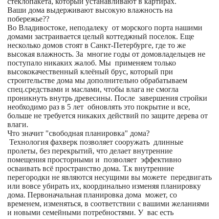
стеклопакета, который устанавливают в картирах.
Ваши дома выдерживают высокую влажность на
побережье??
Во Владивостоке, неподалеку от морского порта нашими
домами застраивается целый коттеджный поселок. Еще
несколько домов стоят в Санкт-Петербурге, где то же
высокая влажность. За многие годы от домовладельцев не
поступало никаких жалоб. Мы применяем только
высококачественный клеёный брус, который при
строительстве дома мы дополнительно обрабатываем
спец.средствами и маслами, чтобы влага не смогла
проникнуть внутрь древесины. После завершения стройки
необходимо раз в 5 лет обновлять это покрытие и все,
больше не требуется никаких действий по защите дерева от
влаги.
Что значит "свободная планировка" дома?
Технология фахверк позволяет сооружать длинные
пролеты, без перекрытий, что делает внутренние
помещения просторными и позволяет эффективно
осваивать всё пространство дома. Т.к внутренние
перегородки не являются несущими вы можете передвигать
или вовсе убирать их, координально изменяя планировку
дома. Первоначальная планировка дома может, со
временем, изменяться, в соответствии с вашими желаниями
и новыми семейными потребностями. У вас есть