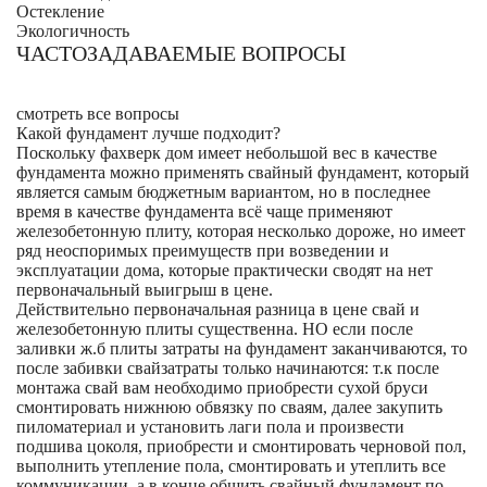
Остекление
Экологичность
ЧАСТОЗАДАВАЕМЫЕ ВОПРОСЫ
смотреть все вопросы
Какой фундамент лучше подходит?
Поскольку фахверк дом имеет небольшой вес в качестве
фундамента можно применять свайный фундамент, который
является самым бюджетным вариантом, но в последнее
время в качестве фундамента всё чаще применяют
железобетонную плиту, которая несколько дороже, но имеет
ряд неоспоримых преимуществ при возведении и
эксплуатации дома, которые практически сводят на нет
первоначальный выигрыш в цене.
Действительно первоначальная разница в цене свай и
железобетонную плиты существенна. НО если после
заливки ж.б плиты затраты на фундамент заканчиваются, то
после забивки свайзатраты только начинаются: т.к после
монтажа свай вам необходимо приобрести сухой бруси
смонтировать нижнюю обвязку по сваям, далее закупить
пиломатериал и установить лаги пола и произвести
подшива цоколя, приобрести и смонтировать черновой пол,
выполнить утепление пола, смонтировать и утеплить все
коммуникации, а в конце обшить свайный фундамент по