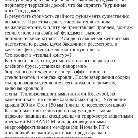
периметру террасной доской, что бы спрятать "куринные
ноги" под домом.
В результате стоимость свайного фундамента существенно
вырастает. При этом если установка теплого пола
на железобетонную плиту не представляет проблем, монтаж
теплых полов на свайный фундамент вызовет
дополнительные затраты. Исходя из вышеизложенного мы
настоятельно рекомендуем Заказчикам рассмотреть в
качестве фундамента железобетонную плиту.
Что входит в «теплый контур»?
В теплый контур входит монтаж силого каркаса из
клеёного бруса, установка панорамно-
безрамного остекление из энергоэффективного
стеклопакетов и монтаж кровли. После завершения сборки
мы производим утепление всего дома по периметру,
включая кровлю и
стены, Теплоизоляционными плитами Rockwool, из
каменной ваты на основе базальтовых пород. Утепление
крыши 200 мм Стен 150 мм (плиты с перехлестом швов)
Базальтовые плиты внутри и снаружи дома так же
надежно защищены специальными гидро-ветро защитными
пленками BIGBAND M и пароизоляционными
энергоэффективными мембранами Изолайк FT с
прослойкой алюминия, которые предотвращают