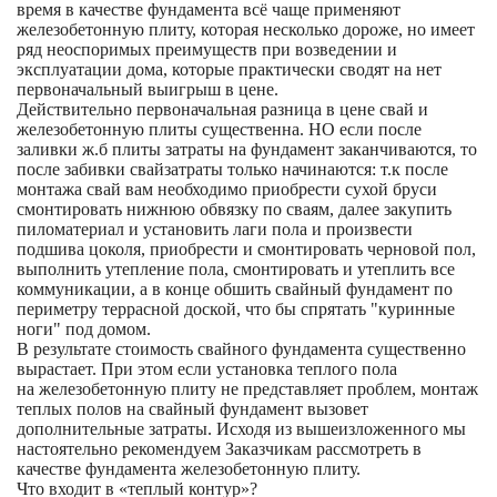
время в качестве фундамента всё чаще применяют
железобетонную плиту, которая несколько дороже, но имеет
ряд неоспоримых преимуществ при возведении и
эксплуатации дома, которые практически сводят на нет
первоначальный выигрыш в цене.
Действительно первоначальная разница в цене свай и
железобетонную плиты существенна. НО если после
заливки ж.б плиты затраты на фундамент заканчиваются, то
после забивки свайзатраты только начинаются: т.к после
монтажа свай вам необходимо приобрести сухой бруси
смонтировать нижнюю обвязку по сваям, далее закупить
пиломатериал и установить лаги пола и произвести
подшива цоколя, приобрести и смонтировать черновой пол,
выполнить утепление пола, смонтировать и утеплить все
коммуникации, а в конце обшить свайный фундамент по
периметру террасной доской, что бы спрятать "куринные
ноги" под домом.
В результате стоимость свайного фундамента существенно
вырастает. При этом если установка теплого пола
на железобетонную плиту не представляет проблем, монтаж
теплых полов на свайный фундамент вызовет
дополнительные затраты. Исходя из вышеизложенного мы
настоятельно рекомендуем Заказчикам рассмотреть в
качестве фундамента железобетонную плиту.
Что входит в «теплый контур»?