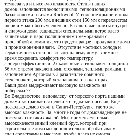
температур и высокую влажность. Стены наших
домов заполняются экологичными, теплоизоляционными
базальтовыми плитами Rockwool. Утепление крыши и пола
первого этажа 200 мм, внешних стен 150 мм с перехлестом
швов и может быть увеличено. Базальтовые плиты внутри
и снаружи дома защищены специальными ветро влаго
защитными и пароизоляционными мембранами с
прослойкой алюминия, что предотвращает продувание дома
и проникновения влаги. Отсутствие мостиков холода и
герметичность стен позволяют нашему дому в зимнее
время сохранять комфортную температуру,
а энергоэффективный 2х камерный стеклопакет толщиной
56 мм с тремя закаленными стеклами, теплыми рамками и
заполнением Аргоном в 3 раза теплее обычного
стеклопакета, который устанавливают в картирах.
Ваши дома выдерживают высокую влажность на
побережье??
Во Владивостоке, неподалеку от морского порта нашими
домами застраивается целый коттеджный поселок. Еще
несколько домов стоят в Санкт-Петербурге, где то же
высокая влажность. За многие годы от домовладельцев не
поступало никаких жалоб. Мы применяем только
высококачественный клеёный брус, который при
строительстве дома мы дополнительно обрабатываем
спец.средствами и маслами, чтобы влага не смогла