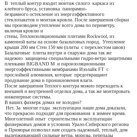
В теплый контур входит монтаж силого каркаса из
клеёного бруса, установка панорамно-
безрамного остекление из энергоэффективного
стеклопакетов и монтаж кровли. После завершения сборки
мы производим утепление всего дома по периметру,
включая кровлю и
стены, Теплоизоляционными плитами Rockwool, из
каменной ваты на основе базальтовых пород. Утепление
крыши 200 мм Стен 150 мм (плиты с перехлестом швов)
Базальтовые плиты внутри и снаружи дома так же
надежно защищены специальными гидро-ветро защитными
пленками BIGBAND M и пароизоляционными
энергоэффективными мембранами Изолайк FT с
прослойкой алюминия, которые предотвращают
продувание дома и проникновения влаги.
После завершения Теплого контура можно переходить к
внешней и внутренней отделки дома, а так же монтировать
инженерные системы.
В ваших фахверк домах не холодно?
Нет. За многие годы эксплуатации наши дома доказали,
что прекрасно подходят для проживания в зимнее время.
Многолетний опыт строительства и эксплуатации
фахверковых домов в условиях Урало-Сибирского региона
и Приморья позволил нам создать надежный, теплый, дом
выдерживающий сильные ветра, морозы, перепады