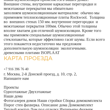
Внешние стены, внутренние каркасные перегородки и
межэтажные перекрытия мы обязательно
заполняем шумоизоляционным материалом: обычно мы
применяем теплоизоляционные плиты Rockwool. Толщина
во внешних стенах 150 мм. внутренние перегородки и
межэтажные перкрытия 100мм. Обычно этой толщины
вполне хватаем для отличной шумоизоляции. Кроме того
мы применяем специальные шумоизляционные
стеклопакеты, которые эффективно гасят шумы. Если всего
этого покажется недостаточно мы предложим
дополнительную шумоизоляции экологичными.
древесными плитами ISOPLAAT
КАРТА ПРОЕЗДА
+7 916 396 76 40
г. Москва, 2-й Донской проезд, д. 10, стр. 2,
Напишите нам
Проекты
Одноэтажные
Двухэтажные
Наши дома
Фотогалерея домов
Наши стройки
Сборка домокомплекта
Пирог стен фахверка.
Описание дома
Домокомплект
Теплый контур
Дом под отделку
Интерьеры фахверк