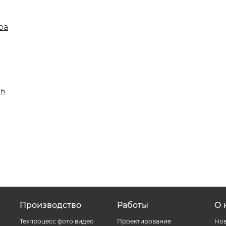
ра
ь
Производство
Работы
О 
Техпроцесс фото видео
Проектирование
Нов