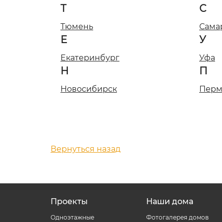
Т
С
Тюмень
Сама
Е
У
Екатеринбург
Уфа
Н
П
Новосибирск
Перм
Вернуться назад
Проекты
Наши дома
Одноэтажные
Фотогалерея домов