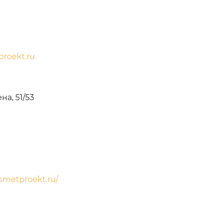
roekt.ru
ена, 51/53
lsmetproekt.ru/