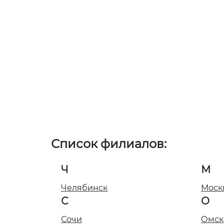
Список филиалов:
Ч
М
Челябинск
Моск
С
О
Сочи
Омск